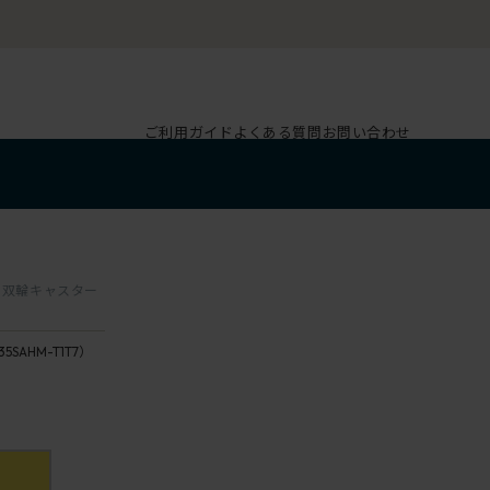
ご利用ガイド
よくある質問
お問い合わせ
ン双輪キャスター
35SAHM-T1T7）