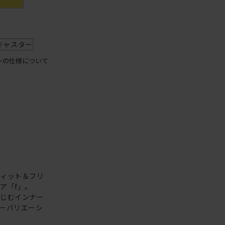
キャスター
ーの仕様について
フィット＆フリ
ア「f」。
なじむインナー
ーバリエーシ