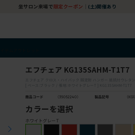
坐サロン来場で
限定クーポン
｜
(土)開催あり
アイテム
アウトレット
エフチェア KG135SAHM-T1T7
エフチェア クロス・ハイバック 固定肘 ハンガー 抵抗付ウレタ
[ ベース:ブラック / 張地:ホワイトグレーT ] KG135SAHM-T1T7
商品コード
（35052240）
製品記号
（KG1
カラーを選択
ホワイトグレーT