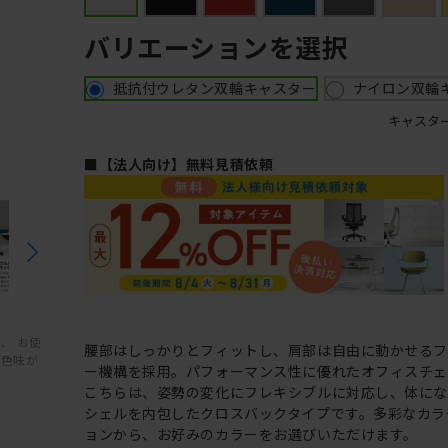
バリエーションを選択
抵抗付ウレタン双輪キャスター
ナイロン双輪
キャスタ
■【法人向け】無料見積依頼
、 お使
腰部はしっかりとフィットし、肩部は自由に動かせる
と色味が
ー機構を採用。パフォーマンス性に優れたオフィスチェ
こちらは、姿勢の変化にフレキシブルに対応し、体に
シェルを内包したクロスバックタイプです。多彩なカラ
ョンから、お好みのカラーをお選びいただけます。