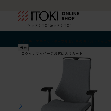
個人向けTOP
法人向けTOP
椅子・チェア
デスク・テーブル
収納
その他
学習・キッズ
検索
ログイン
マイページ
お気に入り
カート