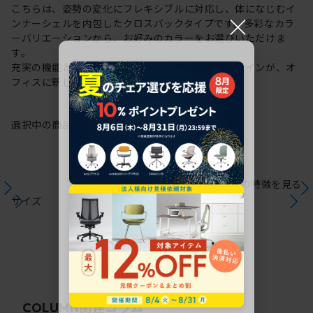
こちらは、姿勢の変化にフレキシブルに対応し、体になじむイ
×
ンナーシェルを内包したクロスバックタイプです。多彩なカラ
ーバリエーションから、お好みのカラーをお選びいただけま
す。
充実の機能と一体となった透明感のある美しいデザインが、オ
フィスに新しい風を運びます。
選択中の商品情報
保証
注意事項
シリーズの特徴を見る
サイズ
関連コラム
COLUMN