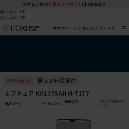
坐サロン来場で
限定クーポン
｜
(土)開催あり
個人向けTOP
法人向けTOP
検索
マイページ
お気に入り
カート
椅子・チェア
デスク・テーブル
収納
その他
学習・キッズアイテム
アウトレット
エフチェア KG137SAHM-T1T7
製品記号
（KG137SAHM-
商品コード
（35052226）
T1T7）