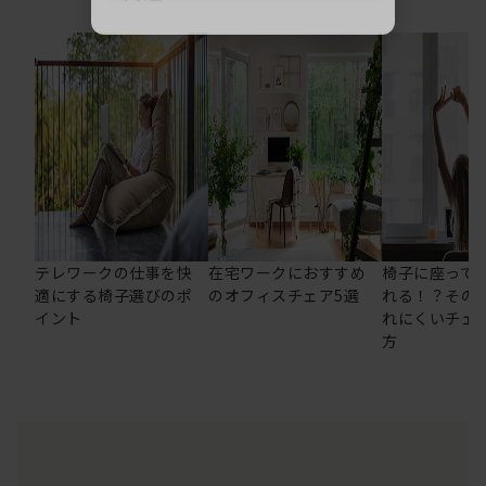
テレワークの仕事を快
在宅ワークにおすすめ
椅子に座って
適にする椅子選びのポ
のオフィスチェア5選
れる！？その
イント
れにくいチェ
方