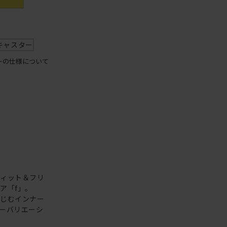
キャスター
ーの仕様について
フィット＆フリ
ア「f」。
なじむインナー
ーバリエーシ