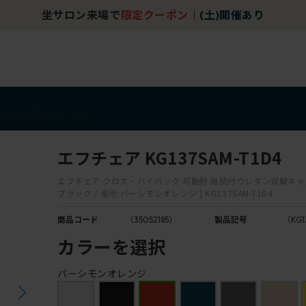
坐サロン来場で
限定クーポン
｜
(土)開催あり
アイテム
アウトレット
エフチェア KG137SAM-T1D4
エフチェア クロス・ハイバック 可動肘 抵抗付ウレタン双輪キャスタ
ブラック / 張地:パーシモンオレンジ ] KG137SAM-T1D4
商品コード
（35052185）
製品記号
（KG1
カラーを選択
パーシモンオレンジ