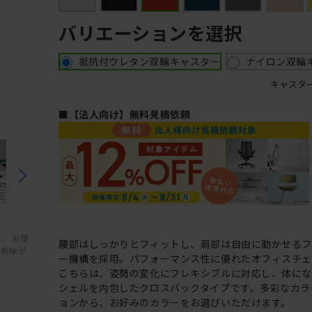
バリエーションを選択
抵抗付ウレタン双輪キャスター
ナイロン双輪
キャスタ
■【法人向け】無料見積依頼
、 お使
腰部はしっかりとフィットし、肩部は自由に動かせる
と色味が
ー機構を採用。パフォーマンス性に優れたオフィスチェ
こちらは、姿勢の変化にフレキシブルに対応し、体に
シェルを内包したクロスバックタイプです。多彩なカラ
ョンから、お好みのカラーをお選びいただけます。