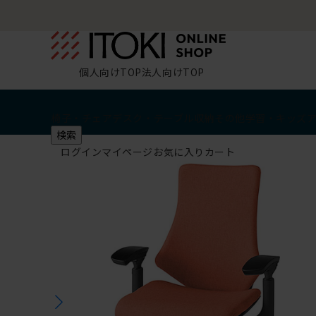
個人向けTOP
法人向けTOP
椅子・チェア
デスク・テーブル
収納
その他
学習・キッズ
検索
ログイン
マイページ
お気に入り
カート