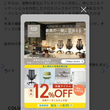
こちらは、姿勢の変化にフレキシブルに対応し、体になじむイ
×
ンナーシェルを内包したクロスバックタイプです。多彩なカラ
ーバリエーションから、お好みのカラーをお選びいただけま
す。
充実の機能と一体となった透明感のある美しいデザインが、オ
フィスに新しい風を運びます。
選択中の商品情報
保証
注意事項
シリーズの特徴を見る
サイズ
関連コラム
COLUMN