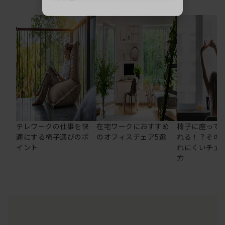
テレワークの仕事を快
在宅ワークにおすすめ
椅子に座って
適にする椅子選びのポ
のオフィスチェア5選
れる！？その
イント
れにくいチェ
方