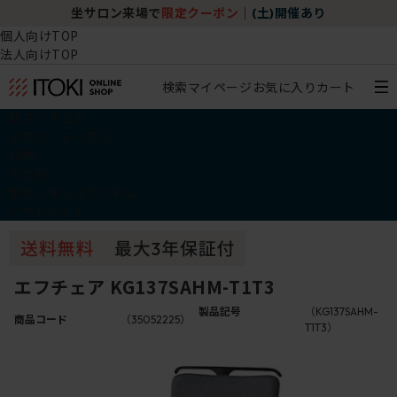
坐サロン来場で
限定クーポン
｜
(土)開催あり
個人向けTOP
法人向けTOP
検索
マイページ
お気に入り
カート
椅子・チェア
デスク・テーブル
収納
その他
学習・キッズアイテム
アウトレット
エフチェア KG137SAHM-T1T3
製品記号
（KG137SAHM-
商品コード
（35052225）
T1T3）