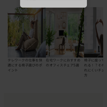
テレワークの仕事を快
在宅ワークにおすすめ
椅子に座って
適にする椅子選びのポ
のオフィスチェア5選
れる！？その
イント
れにくいチェ
方