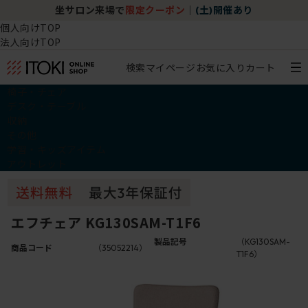
坐サロン来場で
限定クーポン
｜
(土)開催あり
個人向けTOP
法人向けTOP
検索
マイページ
お気に入り
カート
椅子・チェア
デスク・テーブル
収納
その他
学習・キッズアイテム
アウトレット
エフチェア KG130SAM-T1F6
製品記号
（KG130SAM-
商品コード
（35052214）
T1F6）