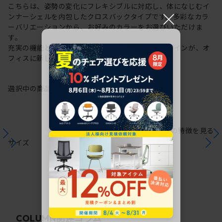
こちらは、姿勢の変化にフレキシブルに対応し、体になじむイ
×
ンナーシェルを内包したクロスバックタイプです。多彩なカラ
ーバリエーションから、お好みのカラーをお選びいただけま
す。
充実の機能と一体となった透明感のある美しいデザインが、オ
フィスに新しい風を運びます。
選択中の商品情報
保証
注意事項
シリーズの特徴を見る
サイズ
関連コラム
COLUMN