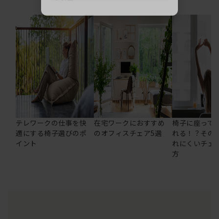
テレワークの仕事を快
在宅ワークにおすすめ
椅子に座って
適にする椅子選びのポ
のオフィスチェア5選
れる！？その
イント
れにくいチェ
方