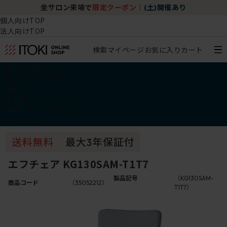
坐サロン来場で
限定クーポン
｜
(土)開催あり
個人向けTOP
法人向けTOP
検索
マイページ
お気に入り
カート
椅子・チェア
デスク・テーブル
収納
その他
学習・キッズアイテム
アウトレット
エフチェア KG130SAM-T1T7
製品記号
（KG130SAM-
商品コード
（35052212）
T1T7）