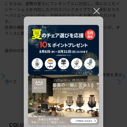
こちらは、姿勢の変化にフレキシブルに対応し、体になじむイ
×
ンナーシェルを内包したクロスバックタイプです。多彩なカラ
ーバリエーションから、お好みのカラーをお選びいただけま
す。
充実の機能と一体となった透明感のある美しいデザインが、オ
フィスに新しい風を運びます。
選択中の商品情報
保証
注意事項
シリーズの特徴を見る
サイズ
関連コラム
COLUMN