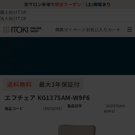
坐サロン来場で
限定クーポン
｜
(土)開催あり
個人向けTOP
法人向けTOP
検索
マイページ
お気に入り
カート
椅子・チェア
デスク・テーブル
収納
その他
学習・キッズアイテム
アウトレット
エフチェア KG137SAM-W9F6
製品記号
（KG137SAM-
商品コード
（35052193）
W9F6）