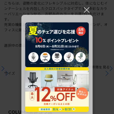
こちらは、姿勢の変化にフレキシブルに対応し、体になじむイ
×
ンナーシェルを内包したクロスバックタイプです。多彩なカラ
ーバリエーションから、お好みのカラーをお選びいただけま
す。
充実の機能と一体となった透明感のある美しいデザインが、オ
フィスに新しい風を運びます。
選択中の商品情報
保証
注意事項
シリーズの特徴を見る
サイズ
関連コラム
COLUMN