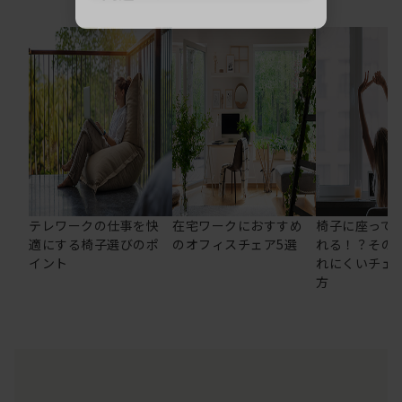
テレワークの仕事を快
在宅ワークにおすすめ
椅子に座って
適にする椅子選びのポ
のオフィスチェア5選
れる！？その
イント
れにくいチェ
方