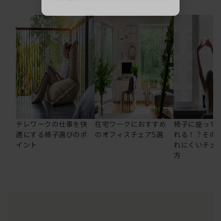
テレワークの仕事を快
在宅ワークにおすすめ
椅子に座って
適にする椅子選びのポ
のオフィスチェア5選
れる！？その
イント
れにくいチェ
方