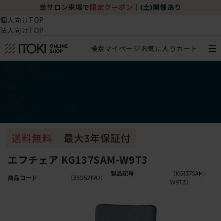
坐サロン来場で
限定クーポン
｜
(土)開催あり
個人向けTOP
法人向けTOP
検索
マイページ
お気に入り
カート
椅子・チェア
デスク・テーブル
収納
その他
学習・キッズアイテム
アウトレット
エフチェア KG137SAM-W9T3
製品記号
（KG137SAM-
商品コード
（35052190）
W9T3）