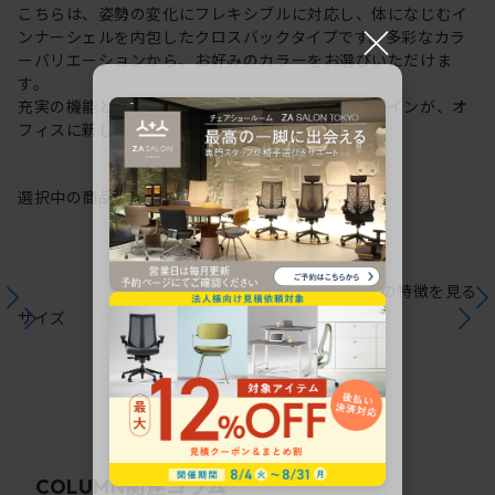
こちらは、姿勢の変化にフレキシブルに対応し、体になじむイ
×
ンナーシェルを内包したクロスバックタイプです。多彩なカラ
ーバリエーションから、お好みのカラーをお選びいただけま
す。
充実の機能と一体となった透明感のある美しいデザインが、オ
フィスに新しい風を運びます。
選択中の商品情報
保証
注意事項
シリーズの特徴を見る
サイズ
関連コラム
COLUMN