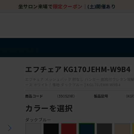
坐サロン来場で
限定クーポン
｜
(土)開催あり
アイテム
アウトレット
エフチェア KG170JEHM-W9B4
エフチェア メッシュバック 肘なし ハンガー 抵抗付ウレタン双輪
ース:ホワイト / 張地:ダックブルー ] KG170JEHM-W9B4
商品コード
（35052181）
製品記号
（KG1
カラーを選択
ダックブルー