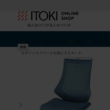
個人向けTOP
法人向けTOP
椅子・チェア
デスク・テーブル
収納
その他
学習・キッズ
検索
ログイン
マイページ
お気に入り
カート