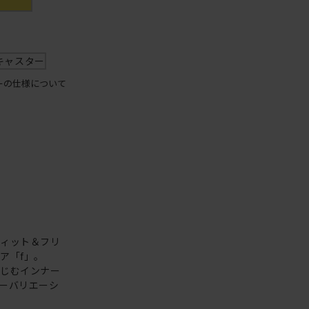
キャスター
ーの仕様について
フィット＆フリ
ア「f」。
なじむインナー
ーバリエーシ