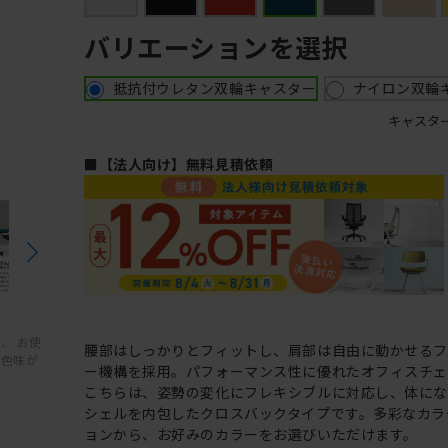
バリエーションを選択
抵抗付ウレタン双輪キャスター
ナイロン双輪
キャスタ
■【法人向け】無料見積依頼
、 お使
腰部はしっかりとフィットし、肩部は自由に動かせる
と色味が
ー機構を採用。パフォーマンス性に優れたオフィスチェ
こちらは、姿勢の変化にフレキシブルに対応し、体に
シェルを内包したクロスバックタイプです。多彩なカラ
ョンから、お好みのカラーをお選びいただけます。