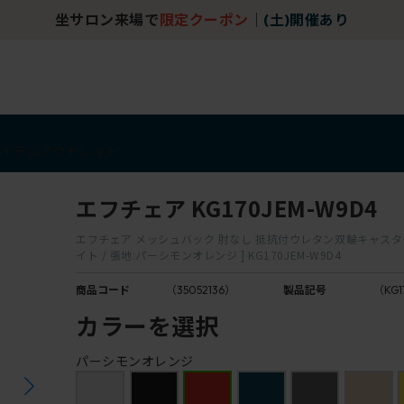
坐サロン来場で
限定クーポン
｜
(土)開催あり
アイテム
アウトレット
エフチェア KG170JEM-W9D4
エフチェア メッシュバック 肘なし 抵抗付ウレタン双輪キャスター 
イト / 張地:パーシモンオレンジ ] KG170JEM-W9D4
商品コード
（35052136）
製品記号
（KG1
カラーを選択
パーシモンオレンジ