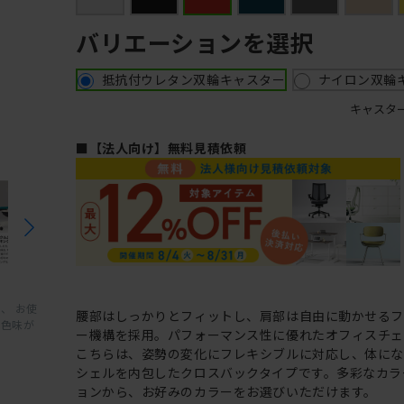
バリエーションを選択
抵抗付ウレタン双輪キャスター
ナイロン双輪
キャスタ
■【法人向け】無料見積依頼
、 お使
腰部はしっかりとフィットし、肩部は自由に動かせる
と色味が
ー機構を採用。パフォーマンス性に優れたオフィスチェ
こちらは、姿勢の変化にフレキシブルに対応し、体に
シェルを内包したクロスバックタイプです。多彩なカラ
ョンから、お好みのカラーをお選びいただけます。