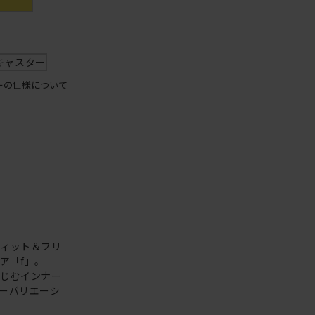
キャスター
ーの仕様について
フィット＆フリ
ア「f」。
なじむインナー
ーバリエーシ