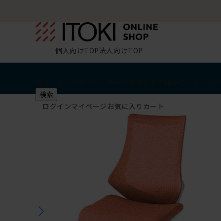
個人向けTOP
法人向けTOP
椅子・チェア
デスク・テーブル
収納
その他
学習・キッズ
検索
ログイン
マイページ
お気に入り
カート