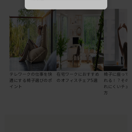
テレワークの仕事を快
在宅ワークにおすすめ
椅子に座って
適にする椅子選びのポ
のオフィスチェア5選
れる！？その
イント
れにくいチェ
方