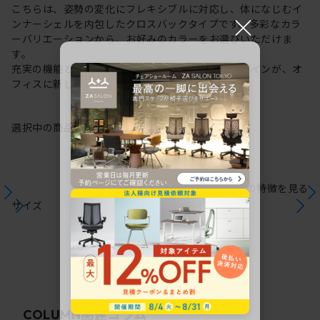
こちらは、姿勢の変化にフレキシブルに対応し、体になじむイ
×
ンナーシェルを内包したクロスバックタイプです。多彩なカラ
ーバリエーションから、お好みのカラーをお選びいただけま
す。
充実の機能と一体となった透明感のある美しいデザインが、オ
フィスに新しい風を運びます。
選択中の商品情報
保証
注意事項
シリーズの特徴を見る
サイズ
関連コラム
COLUMN