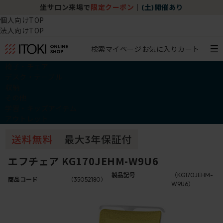
坐サロン来場で
限定クーポン
｜
(土)開催あり
個人向けTOP
法人向けTOP
検索
マイページ
お気に入り
カート
椅子・チェア
デスク・テーブル
収納
その他
学習・キッズアイテム
アウトレット
エフチェア KG170JEHM-W9U6
製品記号
（KG170JEHM-
商品コード
（35052180）
W9U6）