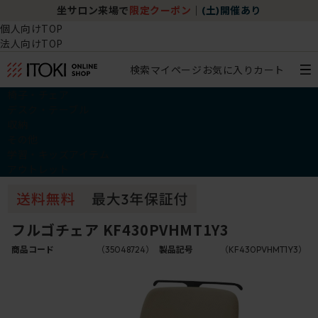
坐サロン来場で
限定クーポン
｜
(土)開催あり
個人向けTOP
法人向けTOP
検索
マイページ
お気に入り
カート
椅子・チェア
デスク・テーブル
収納
その他
学習・キッズアイテム
アウトレット
フルゴチェア KF430PVHMT1Y3
商品コード
（35048724）
製品記号
（KF430PVHMT1Y3）