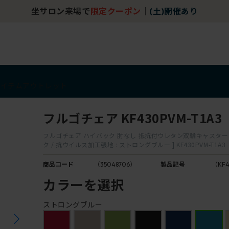
坐サロン来場で
限定クーポン
｜
(土)開催あり
アイテム
アウトレット
フルゴチェア KF430PVM-T1A3
フルゴチェア ハイバック 肘なし 抵抗付ウレタン双輪キャスター [
ク / 抗ウイルス加工張地 : ストロングブルー ] KF430PVM-T1A3
商品コード
（35048706）
製品記号
（KF4
カラーを選択
ストロングブルー