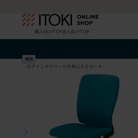
個人向けTOP
法人向けTOP
椅子・チェア
デスク・テーブル
収納
その他
学習・キッズ
検索
ログイン
マイページ
お気に入り
カート