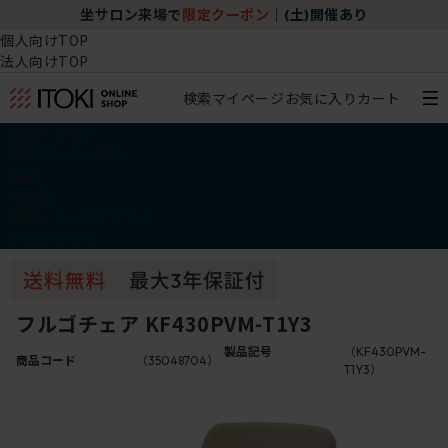
坐サロン来場で
限定クーポン
｜
(土)開催あり
個人向けTOP
法人向けTOP
検索
マイページ
お気に入り
カート
椅子・チェア
デスク・テーブル
収納
その他
学習・キッズアイテム
アウトレット
フルゴチェア KF430PVM-T1Y3
製品記号
（KF430PVM-
商品コード
（35048704）
T1Y3）