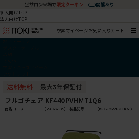
坐サロン来場で
限定クーポン
｜
(土)開催あり
個人向けTOP
法人向けTOP
検索
マイページ
お気に入り
カート
椅子・チェア
デスク・テーブル
収納
その他
学習・キッズアイテム
アウトレット
フルゴチェア KF440PVHMT1Q6
商品コード
（35048605）
製品記号
（KF440PVHMT1Q6）