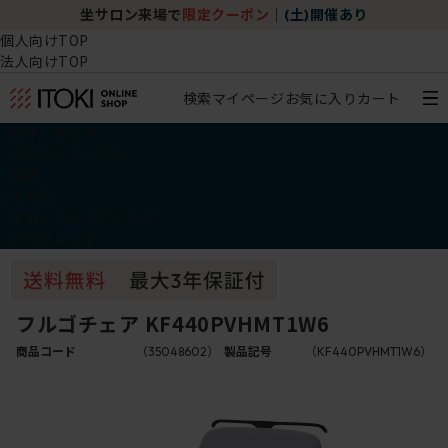
坐サロン来場で
限定クーポン
｜
(土)開催あり
個人向けTOP
法人向けTOP
検索
マイページ
お気に入り
カート
椅子・チェア
デスク・テーブル
収納
その他
学習・キッズアイテム
アウトレット
フルゴチェア KF440PVHMT1W6
商品コード
（35048602）
製品記号
（KF440PVHMT1W6）