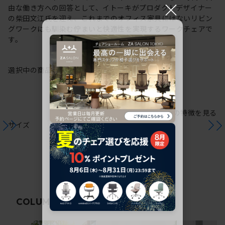
×
由な働き方への回答として、イトーキがプロダクトデザイナー
の柴田文江氏を迎え、これまでのオフィス家具にはないリビン
グワークにも馴染む佇まいと快適性を実現するワークチェアで
す。
選択中の商品情報
保証
注意事項
シリーズの特徴を見る
サイズ
関連コラム
COLUMN