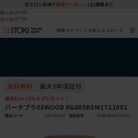
坐サロン来場で
限定クーポン
｜
(土)開催あり
個人向けTOP
法人向けTOP
検索
マイページ
お気に入り
カート
椅子・チェア
デスク・テーブル
収納
その他
学習・キッズアイテム
アウトレット
通常1％+10%をプレゼント！
バーテブラ03WOOD KG805KSM1T11001
商品コード
（35048260）
製品記号
（KG805KSM1T11001）