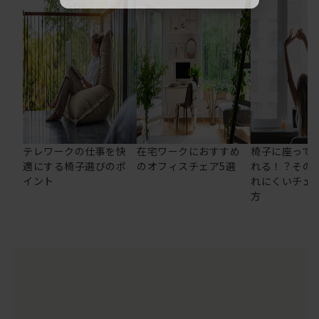
テレワークの仕事を快
在宅ワークにおすすめ
椅子に座って
適にする椅子選びのポ
のオフィスチェア5選
れる！？その
イント
れにくいチェ
方