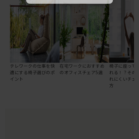
テレワークの仕事を快
在宅ワークにおすすめ
椅子に座って
適にする椅子選びのポ
のオフィスチェア5選
れる！？その
イント
れにくいチェ
方