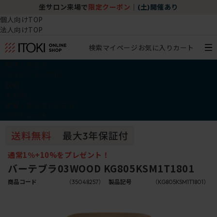
坐サロン来場で
限定クーポン
｜
(土)開催あり
個人向けTOP
法人向けTOP
検索
マイページ
お気に入り
カート
椅子・チェア
デスク・テーブル
収納
その他
学習・キッズアイテム
アウトレット
通常1％+10%をプレゼント！
バーテブラ03WOOD KG805KSM1T1801
商品コード
（35048257）
製品記号
（KG805KSM1T1801）