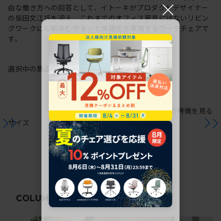
×
由な働き方への回答として、イトーキがプロダクトデザイナー
の柴田文江氏を迎え、これまでのオフィス家具にはないリビン
グワークにも馴染む佇まいと快適性を実現するワークチェアで
す。
選択中の商品情報
保証
注意事項
シリーズの特徴を見る
サイズ
関連コラム
COLUMN