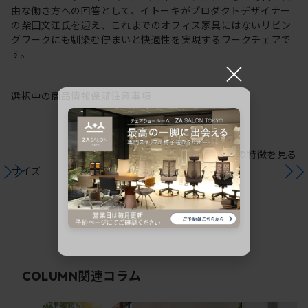
由な働き方への回答として、イトーキがプロダクトデザイナー
の柴田文江氏を迎え、これまでのオフィス家具にはないリビン
グワークにも馴染む佇まいと快適性を実現するワークチェアで
す。
×
選択中の商品情報
保証
注意事項
シリーズの特徴を見る
サイズ
関連コラム
COLUMN