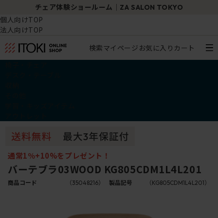
チェア体験ショールーム｜ZA SALON TOKYO
個人向けTOP
法人向けTOP
検索
マイページ
お気に入り
カート
椅子・チェア
デスク・テーブル
収納
その他
学習・キッズアイテム
アウトレット
通常1％+10%をプレゼント！
バーテブラ03WOOD KG805CDM1L4L201
商品コード
（35048216）
製品記号
（KG805CDM1L4L201）