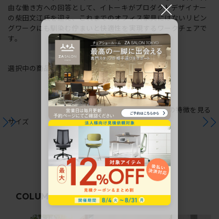
×
由な働き方への回答として、イトーキがプロダクトデザイナー
の柴田文江氏を迎え、これまでのオフィス家具にはないリビン
グワークにも馴染む佇まいと快適性を実現するワークチェアで
す。
選択中の商品情報
保証
注意事項
シリーズの特徴を見る
サイズ
関連コラム
COLUMN