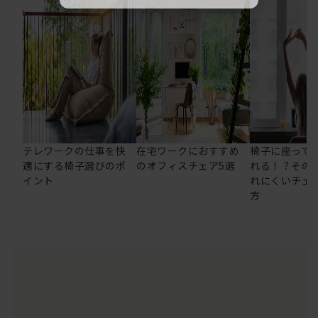
テレワークの仕事を快
在宅ワークにおすすめ
椅子に座って
適にする椅子選びのポ
のオフィスチェア5選
れる！？その
イント
れにくいチェ
方