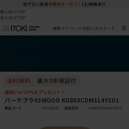
坐サロン来場で
限定クーポン
｜
(土)開催あり
個人向けTOP
法人向けTOP
検索
マイページ
お気に入り
カート
椅子・チェア
デスク・テーブル
収納
その他
学習・キッズアイテム
アウトレット
通常1％+10%をプレゼント！
バーテブラ03WOOD KG805CDM1L4Y201
商品コード
（35048215）
製品記号
（KG805CDM1L4Y201）