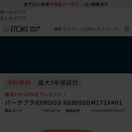
坐サロン来場で
限定クーポン
｜
(土)開催あり
個人向けTOP
法人向けTOP
検索
マイページ
お気に入り
カート
椅子・チェア
デスク・テーブル
収納
その他
学習・キッズアイテム
アウトレット
通常1％+10%をプレゼント！
バーテブラ03WOOD KG805SDM1T1X401
商品コード
（35048176）
製品記号
（KG805SDM1T1X401）