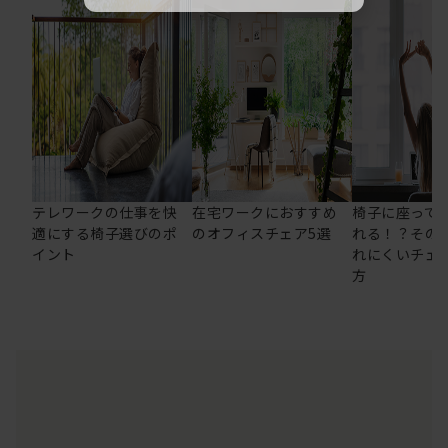
テレワークの仕事を快
在宅ワークにおすすめ
椅子に座って
適にする椅子選びのポ
のオフィスチェア5選
れる！？その
イント
れにくいチェ
方