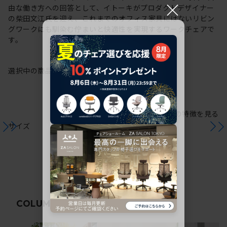
×
由な働き方への回答として、イトーキがプロダクトデザイナー
の柴田文江氏を迎え、これまでのオフィス家具にはないリビン
グワークにも馴染む佇まいと快適性を実現するワークチェアで
す。
選択中の商品情報
保証
注意事項
シリーズの特徴を見る
サイズ
関連コラム
COLUMN