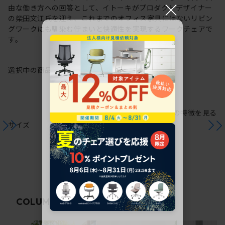
×
由な働き方への回答として、イトーキがプロダクトデザイナー
の柴田文江氏を迎え、これまでのオフィス家具にはないリビン
グワークにも馴染む佇まいと快適性を実現するワークチェアで
す。
選択中の商品情報
保証
注意事項
シリーズの特徴を見る
サイズ
関連コラム
COLUMN