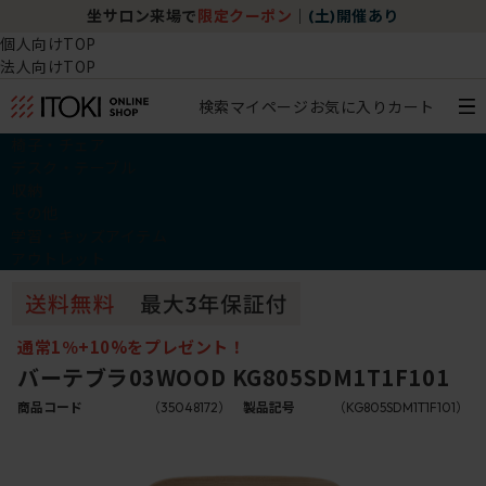
坐サロン来場で
限定クーポン
｜
(土)開催あり
個人向けTOP
法人向けTOP
検索
マイページ
お気に入り
カート
椅子・チェア
デスク・テーブル
収納
その他
学習・キッズアイテム
アウトレット
通常1％+10%をプレゼント！
バーテブラ03WOOD KG805SDM1T1F101
商品コード
（35048172）
製品記号
（KG805SDM1T1F101）