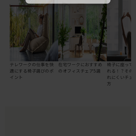
テレワークの仕事を快
在宅ワークにおすすめ
椅子に座って
適にする椅子選びのポ
のオフィスチェア5選
れる！？その
イント
れにくいチェ
方