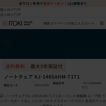
坐サロン来場で
限定クーポン
｜
(土)開催あり
個人向けTOP
法人向けTOP
検索
マイページ
お気に入り
カート
椅子・チェア
デスク・テーブル
収納
その他
学習・キッズアイテム
アウトレット
ノートチェア KJ-146SAHM-T1T1
製品記号
（KJ-146SAHM-
商品コード
（35043372）
T1T1）