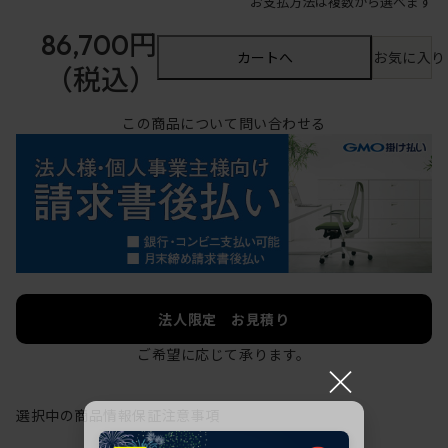
お支払方法は複数から選べます
86,700円
カートへ
お気に入り
（税込）
この商品について問い合わせる
法人限定 お見積り
ご希望に応じて承ります。
×
選択中の商品情報
保証
注意事項