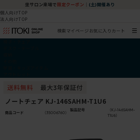
坐サロン来場で
限定クーポン
｜
(土)開催あり
個人向けTOP
法人向けTOP
検索
マイページ
お気に入り
カート
椅子・チェア
デスク・テーブル
収納
その他
学習・キッズアイテム
アウトレット
ノートチェア KJ-146SAHM-T1U6
製品記号
（KJ-146SAHM-
商品コード
（35006760）
T1U6）