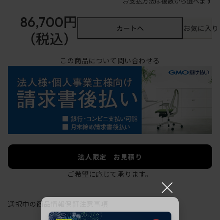
お支払方法は複数から選べます
86,700円
カートへ
お気に入り
（税込）
この商品について問い合わせる
法人限定 お見積り
ご希望に応じて承ります。
×
選択中の商品情報
保証
注意事項