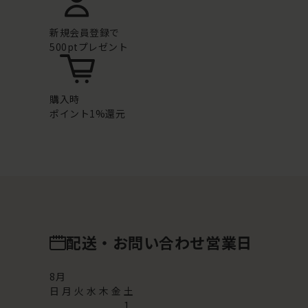
新規会員登録で
500ptプレゼント
購入時
ポイント1%還元
配送・お問い合わせ営業日
8
月
日
月
火
水
木
金
土
1