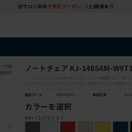
坐サロン来場で
限定クーポン
｜
(土)開催あり
アイテム
アウトレット
ノートチェア KJ-146SAM-W9T
ノートチェア KJ-146SAM-W9T1 ローバック 樹脂脚 ループ肘
なし テクスチャードクロス［W9T1］ 抵抗付ウレタン双輪キャ
商品コード
（35043371）
製品記号
（KJ-
カラーを選択
W9×T1/ブラックＴ