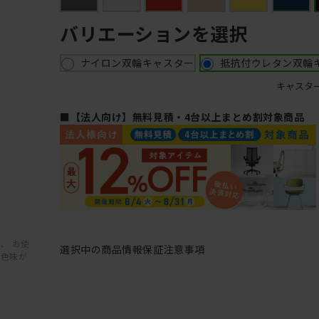
バリエーションを選択
ナイロン双輪キャスター
抵抗付ウレタン双輪
キャスタ
■【法人向け】無料見積・4台以上まとめ割対象商品
、 お使
選択中の商品情報
保証
注意事項
と色味が