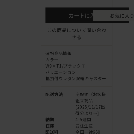
カートに入れる
お気に入
この商品について問い合わ
せる
選択商品情報
カラー
W9×T1/ブラックＴ
バリエーション
抵抗付ウレタン双輪キャスター
配送方法
宅配便（お客様
組立商品
[2025/11/17出
荷分より～]
納期
4-5週間
在庫
受注生産
配送料
全国一律660