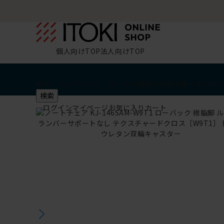
個人向けTOP
法人向けTOP
椅子・チェア
デスク・テーブル
収納
その他
学習・キッズ
検索
ログイン
マイページ
お気に入り
カート