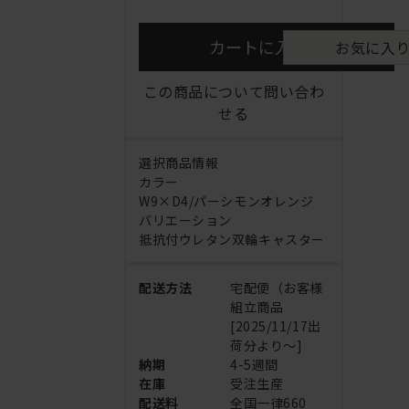
カートに入れる
お気に入
この商品について問い合わ
せる
選択商品情報
カラー
W9×D4/パーシモンオレンジ
バリエーション
抵抗付ウレタン双輪キャスター
配送方法
宅配便（お客様
組立商品
[2025/11/17出
荷分より～]
納期
4-5週間
在庫
受注生産
配送料
全国一律660