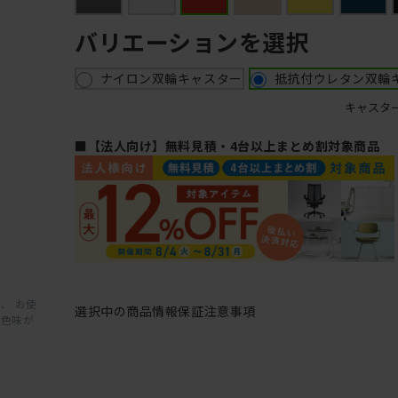
バリエーションを選択
ナイロン双輪キャスター
抵抗付ウレタン双輪
キャスタ
■【法人向け】無料見積・4台以上まとめ割対象商品
、 お使
選択中の商品情報
保証
注意事項
と色味が