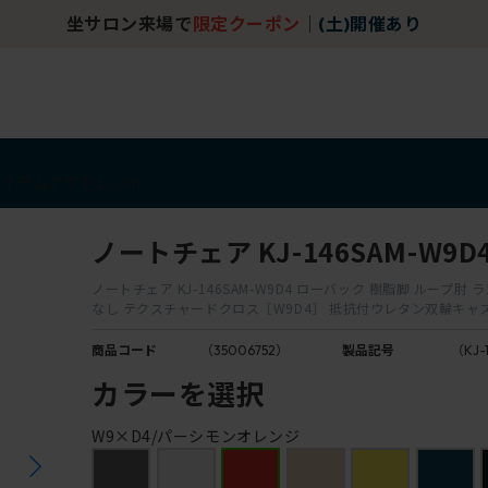
坐サロン来場で
限定クーポン
｜
(土)開催あり
アイテム
アウトレット
ノートチェア KJ-146SAM-W9D
ノートチェア KJ-146SAM-W9D4 ローバック 樹脂脚 ループ肘
なし テクスチャードクロス［W9D4］ 抵抗付ウレタン双輪キャ
商品コード
（35006752）
製品記号
（KJ-
カラーを選択
W9×D4/パーシモンオレンジ