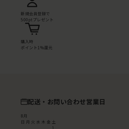
新規会員登録で
500ptプレゼント
購入時
ポイント1%還元
配送・お問い合わせ営業日
8
月
日
月
火
水
木
金
土
1