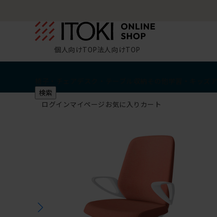
個人向けTOP
法人向けTOP
椅子・チェア
デスク・テーブル
収納
その他
学習・キッズ
検索
ログイン
マイページ
お気に入り
カート