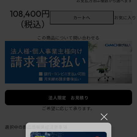
お支払方法は複数から選べます
108,400円
カートへ
お気に入り
（税込）
この商品について問い合わせる
法人限定 お見積り
ご希望に応じて承ります。
×
選択中の商品情報
保証
注意事項