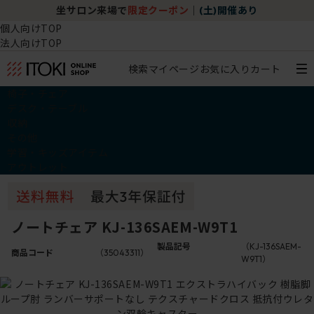
坐サロン来場で
限定クーポン
｜
(土)開催あり
個人向けTOP
法人向けTOP
検索
マイページ
お気に入り
カート
椅子・チェア
デスク・テーブル
収納
その他
学習・キッズアイテム
アウトレット
ノートチェア KJ-136SAEM-W9T1
製品記号
（KJ-136SAEM-
商品コード
（35043311）
W9T1）