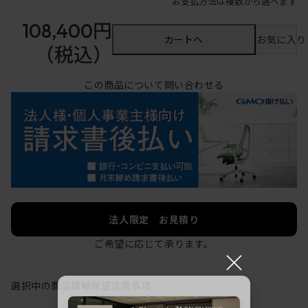
お支払方法は複数から選べます
108,400円
カートへ
お気に入り
（税込）
この商品について問い合わせる
法人限定 お見積り
ご希望に応じて承ります。
×
選択中の商品情報
保証
注意事項