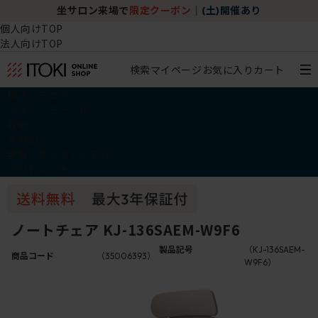
坐サロン来場で
限定クーポン
｜
(土)開催あり
個人向けTOP
法人向けTOP
検索
マイページ
お気に入り
カート
椅子・チェア
デスク・テーブル
収納
その他
学習・キッズアイテム
アウトレット
ノートチェア KJ-136SAEM-W9F6
製品記号
（KJ-136SAEM-
商品コード
（35006393）
W9F6）