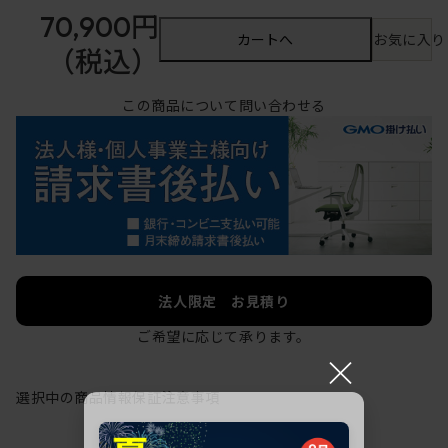
70,900円
カートへ
お気に入り
（税込）
この商品について問い合わせる
法人限定 お見積り
ご希望に応じて承ります。
×
選択中の商品情報
保証
注意事項