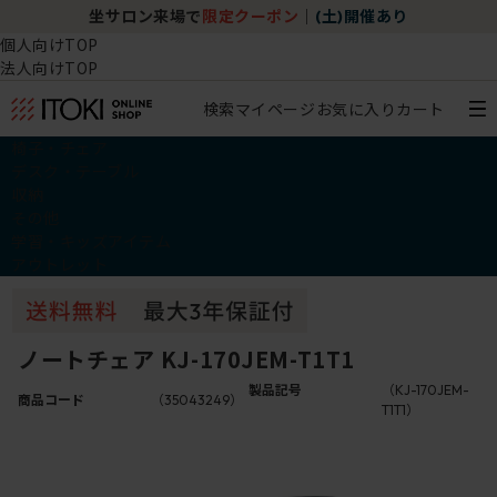
坐サロン来場で
限定クーポン
｜
(土)開催あり
個人向けTOP
法人向けTOP
検索
マイページ
お気に入り
カート
椅子・チェア
デスク・テーブル
収納
その他
学習・キッズアイテム
アウトレット
ノートチェア KJ-170JEM-T1T1
製品記号
（KJ-170JEM-
商品コード
（35043249）
T1T1）