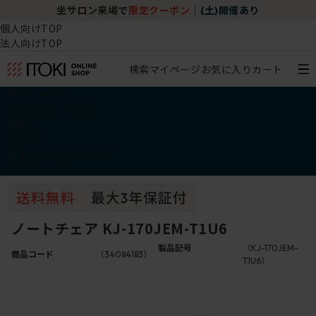
坐サロン来場で
限定クーポン
｜
(土)開催あり
個人向けTOP
法人向けTOP
検索
マイページ
お気に入り
カート
椅子・チェア
デスク・テーブル
収納
その他
学習・キッズアイテム
アウトレット
ノートチェア KJ-170JEM-T1U6
製品記号
（KJ-170JEM-
商品コード
（34084183）
T1U6）