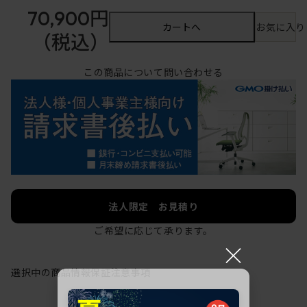
70,900円
カートへ
お気に入り
（税込）
この商品について問い合わせる
法人限定 お見積り
ご希望に応じて承ります。
×
選択中の商品情報
保証
注意事項