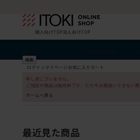
個人向けTOP
法人向けTOP
椅子・チェア
デスク・テーブル
収納
その他
学習・キッズ
検索
ログイン
マイページ
お気に入り
カート
申し訳ございません。
ご指定の商品は販売終了か、ただ今お取扱いできない商
ホームへ戻る
最近見た商品