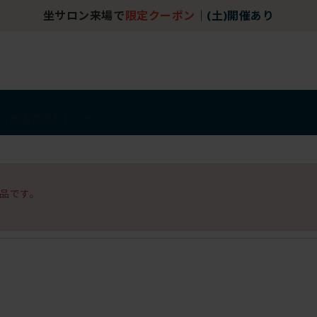
坐サロン来場で
限定クーポン
｜
(土)開催あり
アイテム
アウトレット
品です。