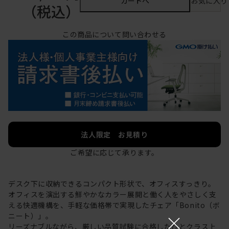
カートへ
お気に入り
（税込）
この商品について問い合わせる
法人限定 お見積り
ご希望に応じて承ります。
デスク下に収納できるコンパクト形状で、オフィスすっきり。
オフィスを演出する鮮やかなカラー展開と働く人をやさしく支
える快適機構を、手軽な価格帯で実現したチェア「Bonito（ボ
×
ニート）」。
リーズナブルながら、厳しい品質試験に合格したひとクラス上