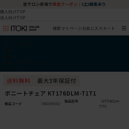
坐サロン来場で
限定クーポン
｜
(土)開催あり
個人向けTOP
法人向けTOP
検索
マイページ
お気に入り
カート
椅子・チェア
デスク・テーブル
収納
その他
学習・キッズアイテム
アウトレット
ボニートチェア KT176DLM-T1T1
製品記号
（KT176DLM-
商品コード
（35039232）
T1T1）