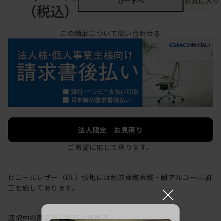
カートへ
お気に入り
（税込）
この商品について問い合わせる
法人限定 お見積り
ご希望に応じて承ります。
ビニールレザー（DL）張地には耐次亜塩素酸・耐アルコール加
×
工を施してあります。
選択中の商品情報
保証
注意事項