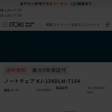
坐サロン来場で
限定クーポン
｜
(土)開催あり
個人向けTOP
法人向けTOP
検索
マイページ
お気に入り
カート
椅子・チェア
デスク・テーブル
収納
その他
学習・キッズアイテム
アウトレット
ノートチェア KJ-136DLM-T1S4
製品記号
（KJ-136DLM-
商品コード
（35038919）
T1S4）