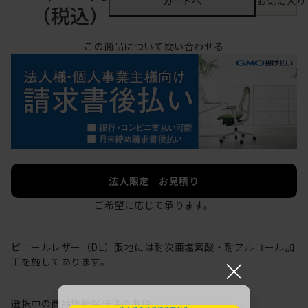
カートへ
お気に入り
（税込）
この商品について問い合わせる
法人限定 お見積り
ご希望に応じて承ります。
ビニールレザー（DL）張地には耐次亜塩素酸・耐アルコール加
×
工を施してあります。
選択中の商品情報
保証
注意事項