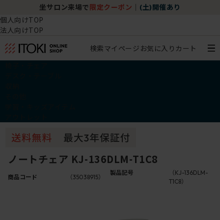
坐サロン来場で
限定クーポン
｜
(土)開催あり
個人向けTOP
法人向けTOP
検索
マイページ
お気に入り
カート
椅子・チェア
デスク・テーブル
収納
その他
学習・キッズアイテム
アウトレット
ノートチェア KJ-136DLM-T1C8
製品記号
（KJ-136DLM-
商品コード
（35038915）
T1C8）