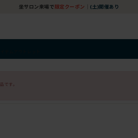
坐サロン来場で
限定クーポン
｜
(土)開催あり
アイテム
アウトレット
品です。