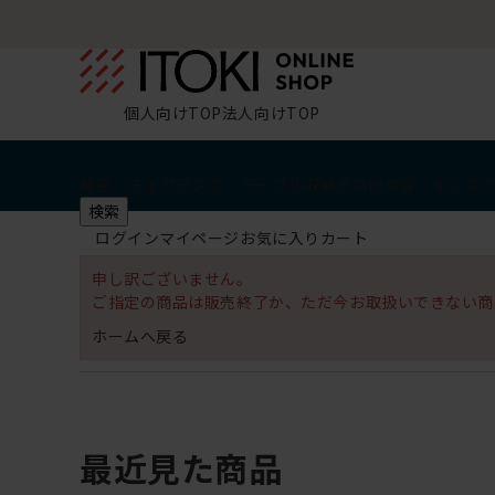
個人向けTOP
法人向けTOP
椅子・チェア
デスク・テーブル
収納
その他
学習・キッズ
検索
ログイン
マイページ
お気に入り
カート
申し訳ございません。
ご指定の商品は販売終了か、ただ今お取扱いできない商
ホームへ戻る
最近見た商品