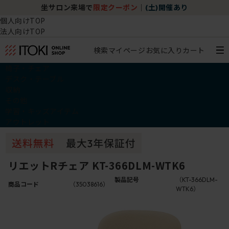
坐サロン来場で
限定クーポン
｜
(土)開催あり
個人向けTOP
法人向けTOP
検索
マイページ
お気に入り
カート
椅子・チェア
デスク・テーブル
収納
その他
学習・キッズアイテム
アウトレット
リエットRチェア KT-366DLM-WTK6
製品記号
（KT-366DLM-
商品コード
（35038616）
WTK6）