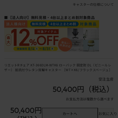
キャスターの仕様について
■【法人向け】無料見積・4台以上まとめ割対象商品
リエットRチェア KT-366DLM-WTK6 ローバック 固定肘 DL（ビニールレ
ザー） 抵抗付ウレタン双輪キャスター ［WT×K6/フラックスベージュ］
受注生産
50,400円
（税込）
お支払方法は複数から選べます
50,400円
カートへ
お気に入り