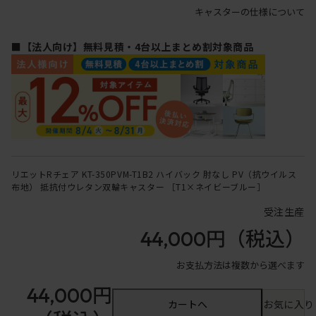
キャスターの仕様について
■【法人向け】無料見積・4台以上まとめ割対象商品
リエットRチェア KT-350PVM-T1B2 ハイバック 肘なし PV（抗ウイルス
布地） 抵抗付ウレタン双輪キャスター ［T1×ネイビーブルー］
受注生産
44,000円
（税込）
お支払方法は複数から選べます
44,000円
カートへ
お気に入り