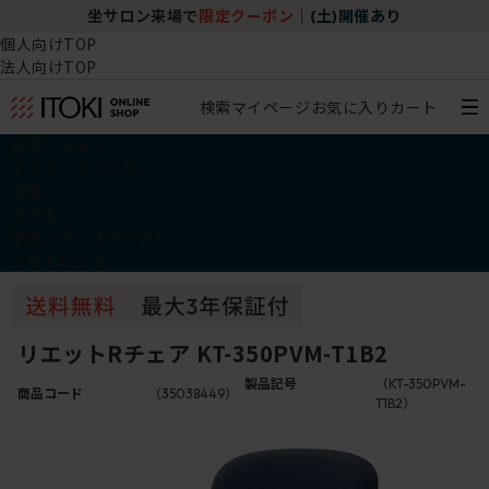
坐サロン来場で
限定クーポン
｜
(土)開催あり
個人向けTOP
法人向けTOP
検索
マイページ
お気に入り
カート
椅子・チェア
デスク・テーブル
収納
その他
学習・キッズアイテム
アウトレット
リエットRチェア KT-350PVM-T1B2
製品記号
（KT-350PVM-
商品コード
（35038449）
T1B2）