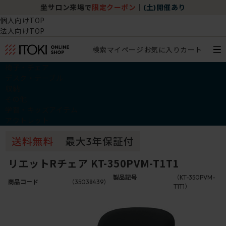
坐サロン来場で
限定クーポン
｜
(土)開催あり
個人向けTOP
法人向けTOP
検索
マイページ
お気に入り
カート
椅子・チェア
デスク・テーブル
収納
その他
学習・キッズアイテム
アウトレット
リエットRチェア KT-350PVM-T1T1
製品記号
（KT-350PVM-
商品コード
（35038439）
T1T1）