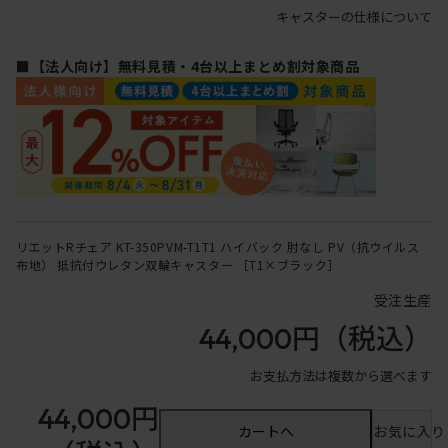
キャスターの仕様について
■【法人向け】無料見積・4台以上まとめ割対象商品
リエットRチェア KT-350PVM-T1T1 ハイバック 肘なし PV（抗ウイルス
布地） 抵抗付ウレタン双輪キャスター ［T1×ブラック］
受注生産
44,000円
（税込）
お支払方法は複数から選べます
44,000円
カートへ
お気に入り