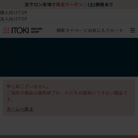
坐サロン来場で
限定クーポン
｜
(土)開催あり
個人向けTOP
法人向けTOP
検索
マイページ
お気に入り
カート
椅子・チェア
デスク・テーブル
収納
その他
学習・キッズアイテム
アウトレット
申し訳ございません。
ご指定の商品は販売終了か、ただ今お取扱いできない商品で
す。
ホームへ戻る