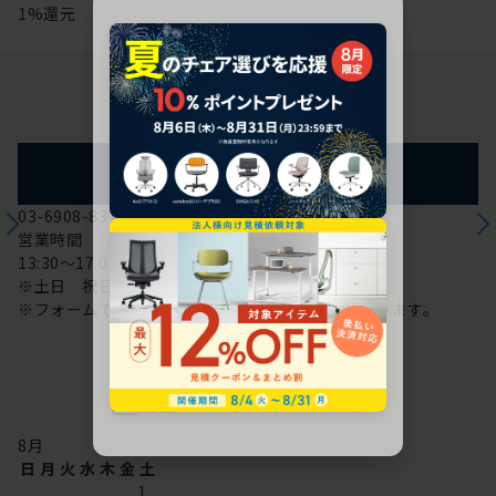
1%還元
お問い合わせ
フォームからのお問い合わせ
03-6908-8370
営業時間
13:30～17:00
※土日 祝日は休み
※フォームでのお問い合わせは24時間対応しております。
配送・お問い合わせ営業日
8
月
日
月
火
水
木
金
土
1