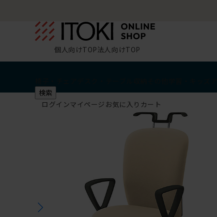
個人向けTOP
法人向けTOP
椅子・チェア
デスク・テーブル
収納
その他
学習・キッズ
検索
ログイン
マイページ
お気に入り
カート