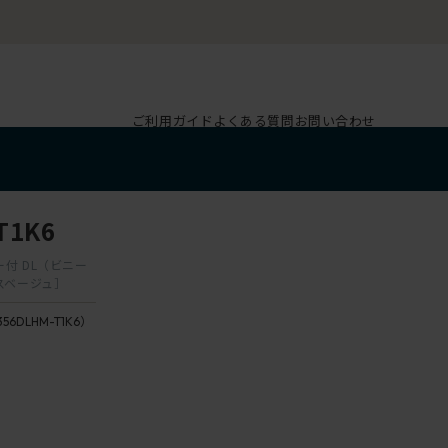
ご利用ガイド
よくある質問
お問い合わせ
T1K6
ガー付 DL（ビニー
スベージュ］
356DLHM-T1K6）