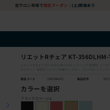
坐サロン来場で
限定クーポン
｜
(土)開催あり
アイテム
アウトレット
リエットRチェア KT-356DLHM-
リエットRチェア KT-356DLHM-T1K6 ハイバック 固定肘 ハン
ルレザー） 抵抗付ウレタン双輪キャスター ［T1×K6/フラック
商品コード
（35038430）
製品記号
（KT-
カラーを選択
フラックスベージュ