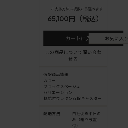
お支払方法は複数から選べます
65,100円
（税込）
カートに入れる
お気に入
この商品について問い合わ
せる
選択商品情報
カラー
フラックスベージュ
バリエーション
抵抗付ウレタン双輪キャスター
配送方法
自社便※平日の
み（組立設置
付）