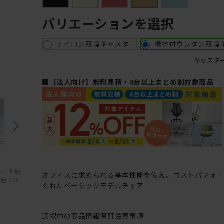
バリエーションを選択
ナイロン双輪キャスター
抵抗付ウレタン双輪
キャスタ
■【法人向け】無料見積・4台以上まとめ割対象商品
、 お使
オフィスに求められる基本性能を備え、コストパフォ
と色味が
ぐれたベーシックモデルチェア
選択中の商品情報
保証
注意事項