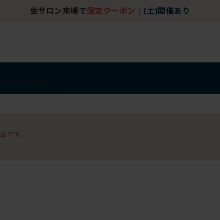
坐サロン来場で
限定クーポン
｜
(土)開催あり
アイテム
アウトレット
品です。