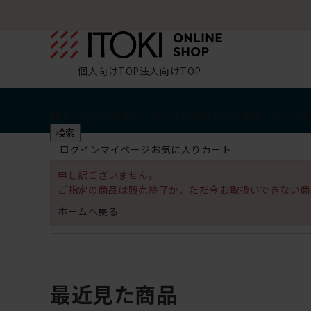
個人向けTOP
法人向けTOP
椅子・チェア
デスク・テーブル
収納
その他
学習・キッズ
検索
ログイン
マイページ
お気に入り
カート
申し訳ございません。
ご指定の商品は販売終了か、ただ今お取扱いできない商
ホームへ戻る
最近見た商品