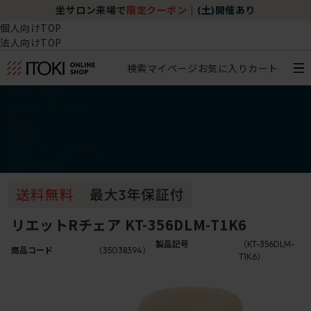
坐サロン来場で
限定クーポン
｜
(土)開催あり
個人向けTOP
法人向けTOP
検索
マイページ
お気に入り
カート
椅子・チェア
デスク・テーブル
収納
その他
学習・キッズアイテム
アウトレット
リエットRチェア KT-356DLM-T1K6
製品記号
（KT-356DLM-
商品コード
（35038394）
T1K6）