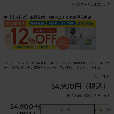
キャスターの仕様について
■【法人向け】無料見積・4台以上まとめ割対象商品
リエットRチェア KT-356DLM-T1K6 ハイバック 固定肘 DL（ビニールレザ
ー） 抵抗付ウレタン双輪キャスター ［T1×K6/フラックスベージュ］
受注生産
54,900円
（税込）
お支払方法は複数から選べます
54,900円
カートへ
お気に入り