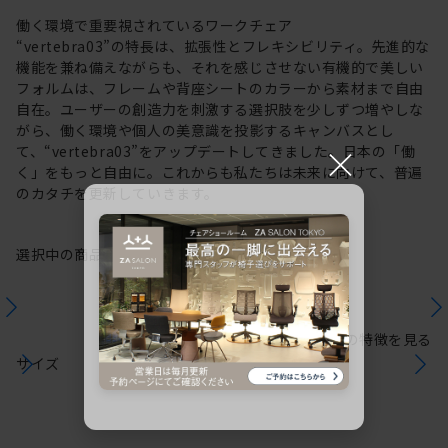
働く環境で重要視されているワークチェア
“vertebra03”の特長は、拡張性とフレキシビリティ。先進的な
機能を兼ね備えながらも、それを感じさせない有機的で美しい
フォルムは、フレームや背座シートのカラーから素材まで自由
自在。ユーザーの創造力を刺激する選択肢を少しずつ増やしな
がら、働く環境や個人の美意識を投影するキャンバスとし
×
て、“vertebra03”をアップデートしてきました。日本の「働
く」をもっと自由に。これからも私たちは未来に向けて、普遍
のカタチを更新していきます。
選択中の商品情報
保証
注意事項
シリーズの特徴を見る
サイズ