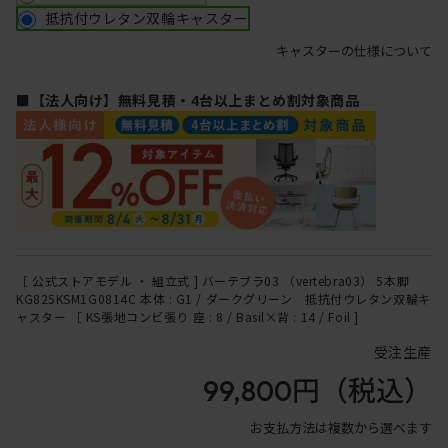
抵抗付ウレタン双輪キャスター
キャスターの仕様について
■【法人向け】無料見積・4台以上まとめ割対象商品
［ 公式ストアモデル ・ 組立式 ] バーテブラ03 （vertebra03） 5本脚
KG825KSM1G0814C 本体 : G1 / ダークグリーン 抵抗付ウレタン双輪キ
ャスター ［ KS張地コンビ張り 座 : 8 / Basil×背 : 14 / Foil ]
受注生産
99,800円
（税込）
お支払方法は複数から選べます