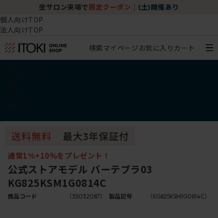
坐サロン来場で
限定クーポン
｜
(土)開催あり
個人向けTOP
法人向けTOP
検索
マイページ
お気に入り
カート
椅子・チェア
デスク・テーブル
収納
その他
学習・キッズアイテム
アウトレット
通常1％+10%をプレゼント！
公式ストアモデル バーテブラ03
KG825KSM1G0814C
商品コード
（35032087）
製品記号
（KG825KSM1G0814C）