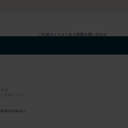
ご利用ガイド
よくある質問
お問い合わせ
 5本脚
ウレタン双輪キャスタ
G1
ダ
25KSM1G0804C）
座：8 /
ー
Basil
ク
座：4 /
グ