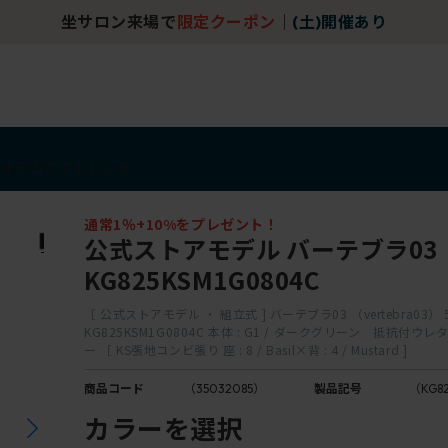
坐サロン来場で
限定クーポン
｜
(土)開催あり
アイテム
アウトレット
通常1％+10%をプレゼント！
公式ストアモデル バーテブラ03
KG825KSM1G0804C
［ 公式ストアモデル ・ 組立式 ] バーテブラ03 （vertebra03）
KG825KSM1G0804C 本体 : G1 / ダークグリーン 抵抗付
ー ［ KS張地コンビ張り 座 : 8 / Basil×背 : 4 / Mustard ]
商品コード
（35032085）
製品記号
（KG8
カラーを選択