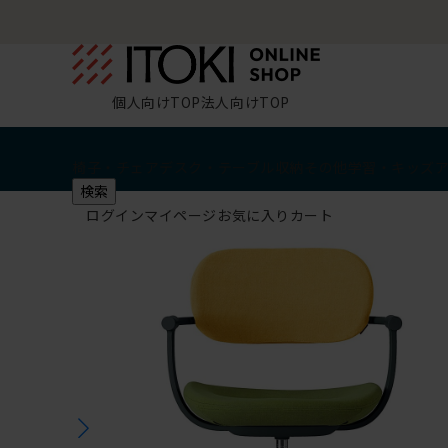
個人向けTOP
法人向けTOP
椅子・チェア
デスク・テーブル
収納
その他
学習・キッズ
検索
ログイン
マイページ
お気に入り
カート