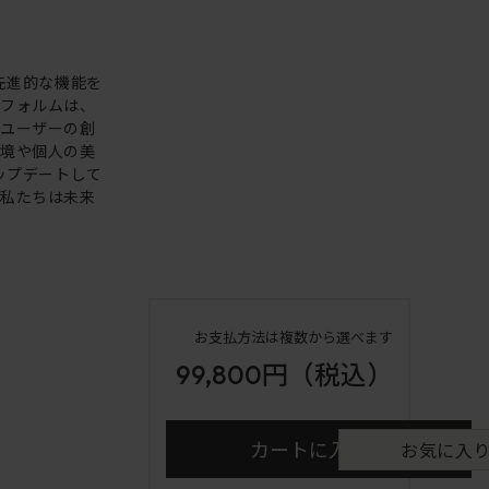
。先進的な機能を
いフォルムは、
。ユーザーの創
環境や個人の美
アップデートして
も私たちは未来
お支払方法は複数から選べます
99,800円
（税込）
カートに入れる
お気に入