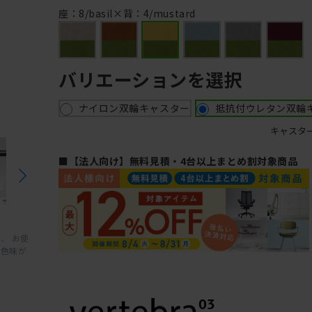
M
座：8/basil×背：4/mustard
バリエーションを選択
ナイロン双輪キャスター
抵抗付ウレタン双輪
キャスタ
■【法人向け】無料見積・4台以上まとめ割対象商品
、 お使
と色味が