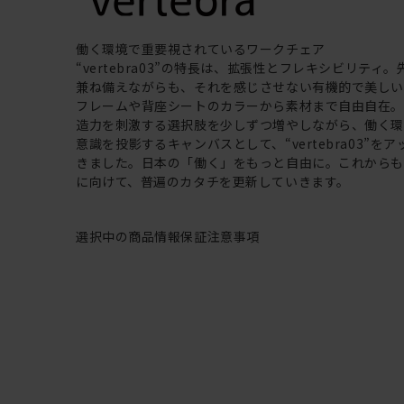
働く環境で重要視されているワークチェア
“vertebra03”の特長は、拡張性とフレキシビリティ
兼ね備えながらも、それを感じさせない有機的で美し
フレームや背座シートのカラーから素材まで自由自在
造力を刺激する選択肢を少しずつ増やしながら、働く
意識を投影するキャンバスとして、“vertebra03”を
きました。日本の「働く」をもっと自由に。これから
に向けて、普遍のカタチを更新していきます。
選択中の商品情報
保証
注意事項