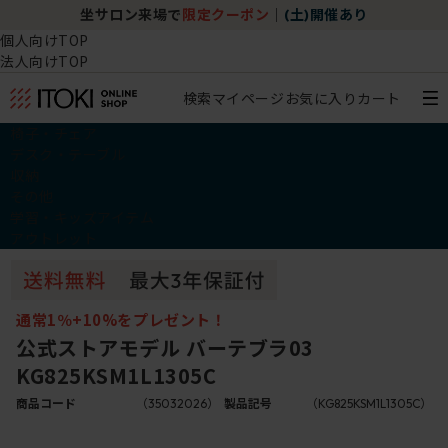
坐サロン来場で
限定クーポン
｜
(土)開催あり
個人向けTOP
法人向けTOP
検索
マイページ
お気に入り
カート
椅子・チェア
デスク・テーブル
収納
その他
学習・キッズアイテム
アウトレット
通常1％+10%をプレゼント！
公式ストアモデル バーテブラ03
KG825KSM1L1305C
商品コード
（35032026）
製品記号
（KG825KSM1L1305C）