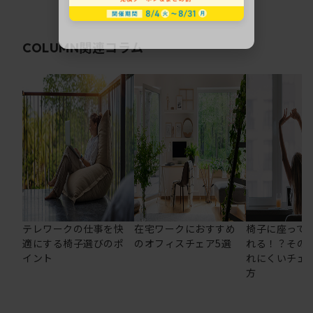
関連コラム
COLUMN
テレワークの仕事を快
在宅ワークにおすすめ
椅子に座って
適にする椅子選びのポ
のオフィスチェア5選
れる！？その
イント
れにくいチェ
方