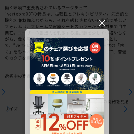
働く環境で重要視されているワークチェア
“vertebra03”の特長は、拡張性とフレキシビリティ。先進的な
×
機能を兼ね備えながらも、それを感じさせない有機的で美しい
フォルムは、フレームや背座シートのカラーから素材まで自由
自在。ユーザーの創造力を刺激する選択肢を少しずつ増やしな
がら、働く環境や個人の美意識を投影するキャンバスとし
て、“vertebra03”をアップデートしてきました。日本の「働
く」をもっと自由に。これからも私たちは未来に向けて、普遍
のカタチを更新していきます。
選択中の商品情報
保証
注意事項
シリーズの特徴を見る
サイズ