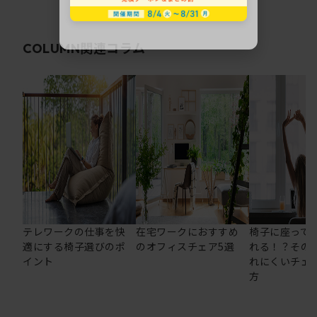
関連コラム
COLUMN
テレワークの仕事を快
在宅ワークにおすすめ
椅子に座って
適にする椅子選びのポ
のオフィスチェア5選
れる！？その
イント
れにくいチェ
方