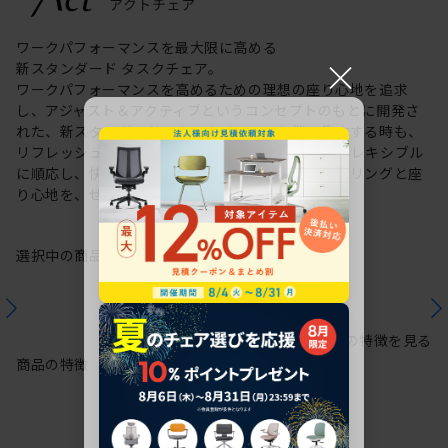
ワークパフォーマンスを最大限に高める
×
新スタンダード タスクチェア。
ワークパフォーマンスを高めるための理想の座り心地を追求
し、アジャスト＆アクティブというコンセプトのもとに開発さ
れた、新スタンダードのタスクチェア。作業に集中する時も、
リフレッシュする時も、座る姿勢や身体の動きにフレキシブル
に順応し、快適にサポートします。新感覚のスタイリングと座
り心地を、ぜひご体感ください。
選択中の商品情報
保証
注意事項
シリーズの特徴を見る
商品の特徴