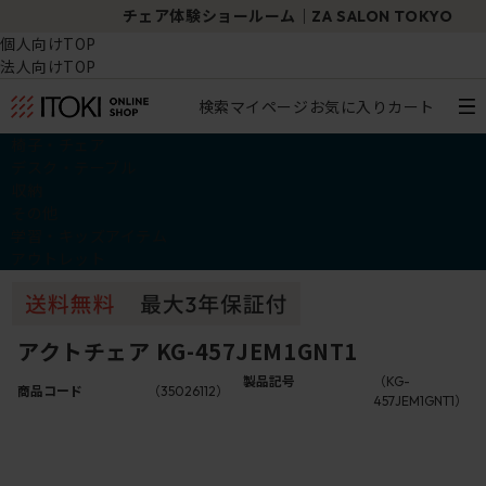
チェア体験ショールーム｜ZA SALON TOKYO
個人向けTOP
法人向けTOP
検索
マイページ
お気に入り
カート
椅子・チェア
デスク・テーブル
収納
その他
学習・キッズアイテム
アウトレット
アクトチェア KG-457JEM1GNT1
製品記号
（KG-
商品コード
（35026112）
457JEM1GNT1）