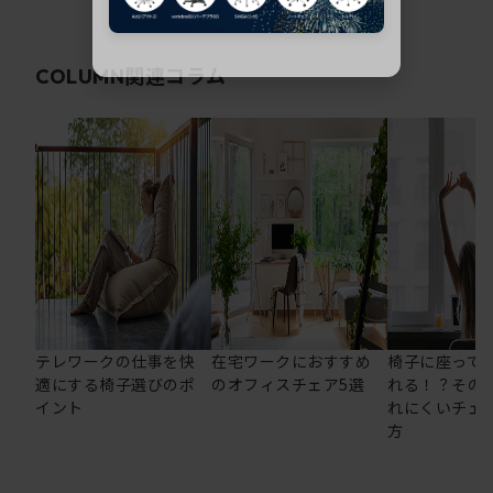
関連コラム
COLUMN
テレワークの仕事を快
在宅ワークにおすすめ
椅子に座って
適にする椅子選びのポ
のオフィスチェア5選
れる！？その
イント
れにくいチェ
方