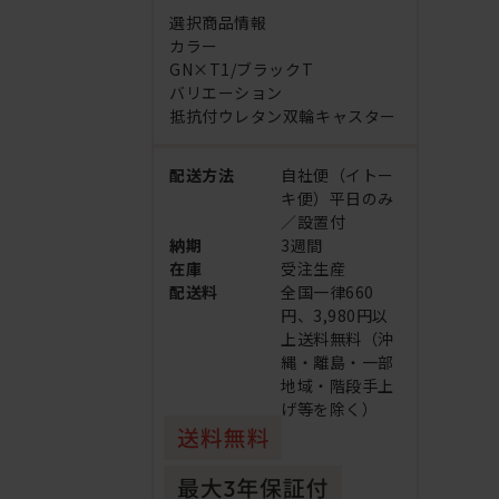
選択商品情報
カラー
GN×T1/ブラックT
バリエーション
抵抗付ウレタン双輪キャスター
配送方法
自社便（イトー
キ便）平日のみ
／設置付
納期
3週間
在庫
受注生産
配送料
全国一律660
円、3,980円以
上送料無料（沖
縄・離島・一部
地域・階段手上
げ等を除く）