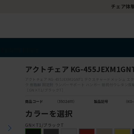
チェア体験ショールーム｜ZA SALON TOKYO
アイテム
アウトレット
アクトチェア KG-455JEXM1GN
アクトチェア KG-455JEXM1GNT1 テクスチャードメッシュ 
ク 樹脂脚 固定肘 ランバーサポート ハンガー 抵抗付ウレタン
［GN×T1/ブラックT］
商品コード
（35026111）
製品記号
（KG-
カラーを選択
GN×T1/ブラックT