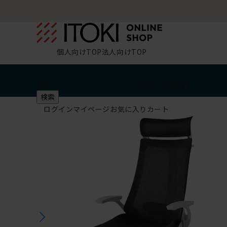
個人向けTOP
法人向けTOP
椅子・チェア
デスク・テーブル
収納
その他
学習・キッズ
検索
ログイン
マイページ
お気に入り
カート