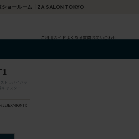
ご利用ガイド
よくある質問
お問い合わせ
T1
エクストラハイバッ
双輪キャスター
455JEXM1GNT1）