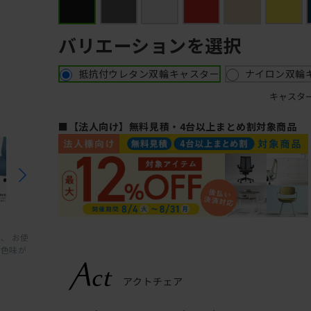
バリエーションを選択
抵抗付ウレタン双輪キャスター
ナイロン双輪
キャスタ
■【法人向け】無料見積・4台以上まとめ割対象商品
、 お使
と色味が