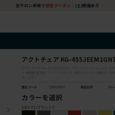
坐サロン来場で
限定クーポン
｜
(土)開催あり
アイテム
アウトレット
アクトチェア KG-455JEEM1GN
アクトチェア KG-455JEEM1GNT1 テクスチャードメッシュ 
ク 樹脂脚 固定肘 ランバーサポート 抵抗付ウレタン双輪キャスター
ラックT］
商品コード
（35026110）
製品記号
（KG-
カラーを選択
GN×T1/ブラックT