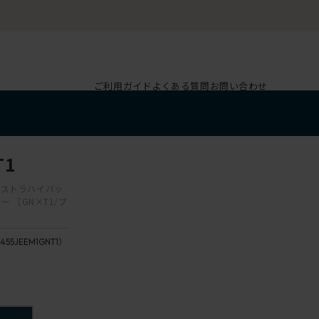
ご利用ガイド
よくある質問
お問い合わせ
T1
エクストラハイバッ
 ［GN×T1/ブ
455JEEM1GNT1）