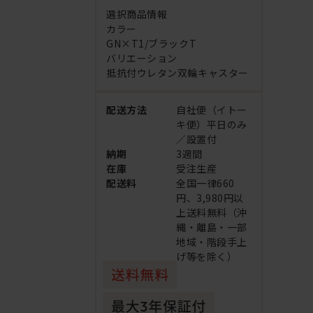
選択商品情報
カラー
GN×T1/ブラックT
バリエーション
抵抗付ウレタン双輪キャスター
配送方法
自社便（イトー
キ便）平日のみ
／設置付
納期
3週間
在庫
受注生産
配送料
全国一律660
円、3,980円以
上送料無料（沖
縄・離島・一部
地域・階段手上
げ等を除く）