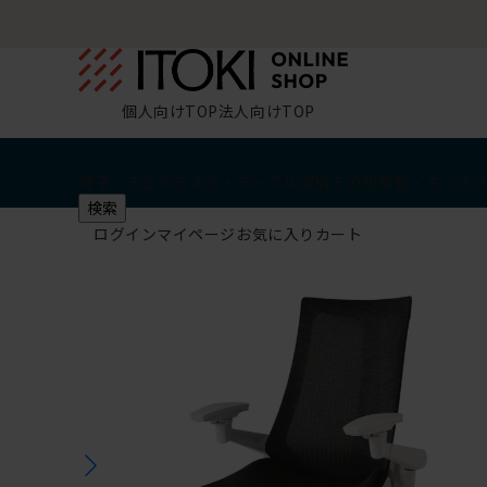
個人向けTOP
法人向けTOP
椅子・チェア
デスク・テーブル
収納
その他
学習・キッズ
検索
ログイン
マイページ
お気に入り
カート