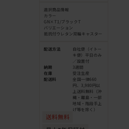
選択商品情報
カラー
GN×T1/ブラックT
バリエーション
抵抗付ウレタン双輪キャスター
配送方法
自社便（イトー
キ便）平日のみ
／設置付
納期
3週間
在庫
受注生産
配送料
全国一律660
円、3,980円以
上送料無料（沖
縄・離島・一部
地域・階段手上
げ等を除く）