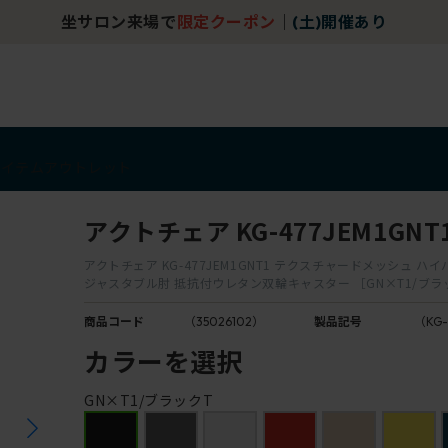
坐サロン来場で
限定クーポン
｜
(土)開催あり
アイテム
アウトレット
アクトチェア KG-477JEM1GNT
アクトチェア KG-477JEM1GNT1 テクスチャードメッシュ ハイ
ジャスタブル肘 抵抗付ウレタン双輪キャスター ［GN×T1/ブラ
商品コード
（35026102）
製品記号
（KG-
カラーを選択
GN×T1/ブラックT