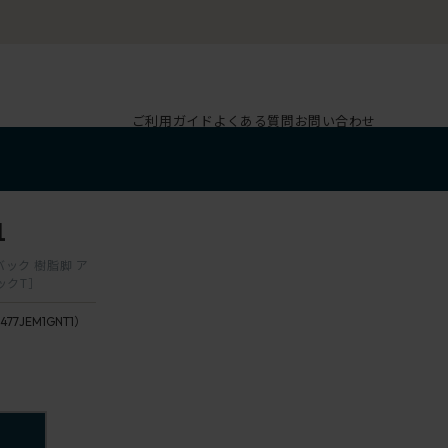
ご利用ガイド
よくある質問
お問い合わせ
1
バック 樹脂脚 ア
ックT］
477JEM1GNT1）